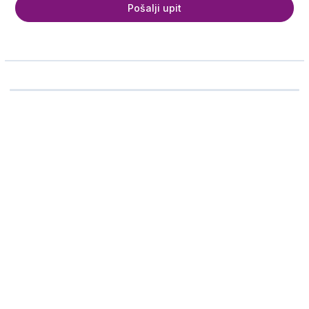
Pošalji upit
Ime i prezime
Telefon
Email adresa
Broj odraslih putnika
Broj dece
Koliko deca imaju godina