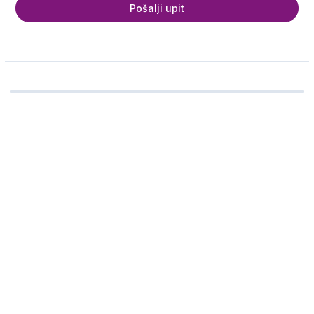
Pošalji upit
Ime i prezime
Telefon
Email adresa
Broj odraslih putnika
Broj dece
Koliko deca imaju godina